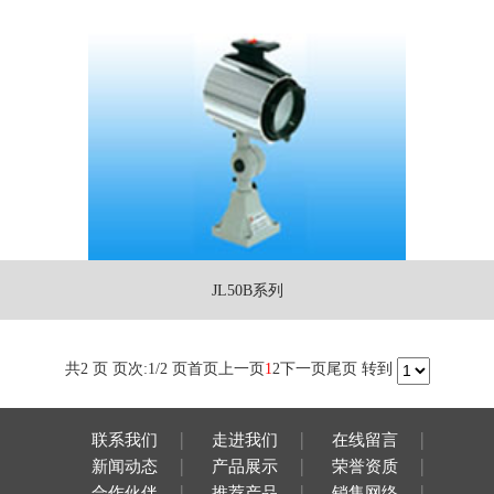
JL50B系列
共2 页 页次:1/2 页
首页
上一页
1
2
下一页
尾页
转到
|
|
|
联系我们
走进我们
在线留言
|
|
|
新闻动态
产品展示
荣誉资质
|
|
|
合作伙伴
推荐产品
销售网络