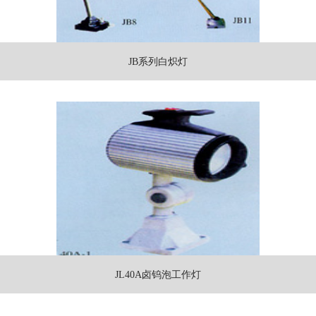
JB系列白炽灯
JL40A卤钨泡工作灯