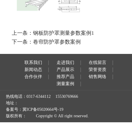
上一条：
钢板防护罩测量参数案例1
下一条：
卷帘防护罩参数案例
|
|
|
联系我们
走进我们
在线留言
|
|
|
新闻动态
产品展示
荣誉资质
|
|
|
合作伙伴
推荐产品
销售网络
|
测量案例
热线电话：0317-6344112 15530769666
地址：
备案号：冀ICP备05020664号-19
版权所有： Copyright © All right reserved.