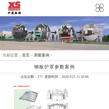
当前位置：
首页
>
测量案例
>
钢板护罩参数案例
点击次数：
273
更新时间：2020/3/25 11:50:00